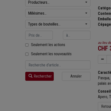
Producteurs...
Catégo
Millésimes...
Conten
Emball
Types de bouteilles...
Cépage
au lieu d
Seulement les actions
CHF 
Seulement les nouveautés
Caract
Rechercher
Annuler
Pasqua, 
palais a
Conseil
Apero, T
Retou