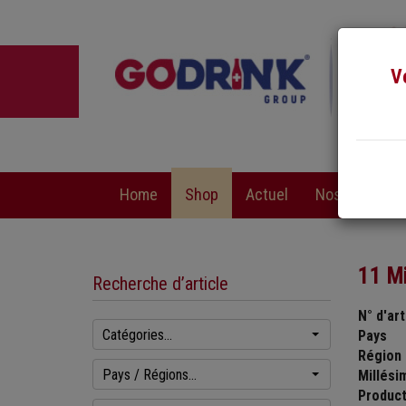
V
Home
Shop
Actuel
Nos services
11 M
Recherche d’article
N° d'art
Catégories...
Pays
Région
Pays / Régions...
Millési
Produc