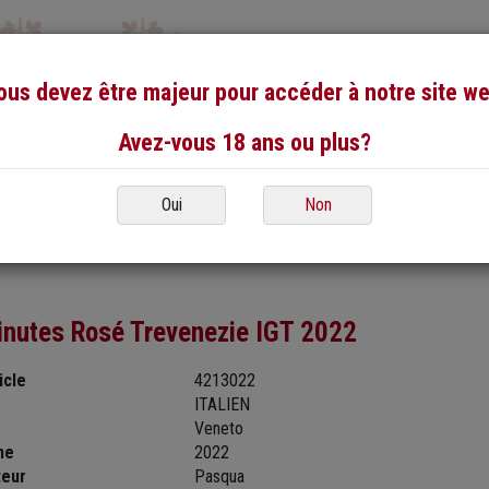
ous devez être majeur pour accéder à notre site we
Avez-vous 18 ans ou plus?
Oui
Non
Portrait
Contact
inutes Rosé Trevenezie IGT 2022
icle
4213022
ITALIEN
Veneto
me
2022
teur
Pasqua