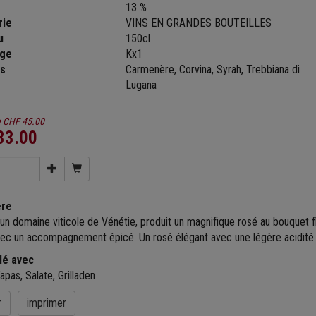
13 %
rie
VINS EN GRANDES BOUTEILLES
u
150cl
age
Kx1
s
Carmenère, Corvina, Syrah, Trebbiana di
Lugana
e
CHF 45.00
33.00
ère
un domaine viticole de Vénétie, produit un magnifique rosé au bouquet flor
vec un accompagnement épicé. Un rosé élégant avec une légère acidité e
lé avec
apas, Salate, Grilladen
r
imprimer