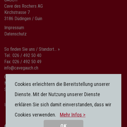
Cave des Rochers AG
Kirchstrasse 7
3186 Düdingen / Guin
Impressum
Datenschutz
So finden Sie uns / Standort... »
Tel.: 026 / 492 50 40
Fax: 026 / 492 50 49
info@cavegauch.ch
Öffnungszeiten
Mo-Fr: 08:00-12:00 / 13:30-18:30
Cookies erleichtern die Bereitstellung unserer
Sa: 08:00-15:00
Dienste. Mit der Nutzung unserer Dienste
erklären Sie sich damit einverstanden, dass wir
Impressum
|
Datenschutz
Cookies verwenden.
Mehr Infos >
OK