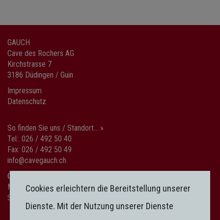
GAUCH
Cave des Rochers AG
Kirchstrasse 7
3186 Düdingen / Guin
Impressum
Datenschutz
So finden Sie uns / Standort... »
Tel.: 026 / 492 50 40
Fax: 026 / 492 50 49
info@cavegauch.ch
Öffnungszeiten
Mo-Fr: 08:00-12:00 / 13:30-18:30
Cookies erleichtern die Bereitstellung unserer
Sa: 08:00-15:00
Dienste. Mit der Nutzung unserer Dienste