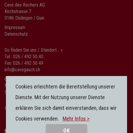
Cave des Rochers AG
Kirchstrasse 7
3186 Düdingen / Guin
Impressum
Datenschutz
So finden Sie uns / Standort... »
Tel.: 026 / 492 50 40
Fax: 026 / 492 50 49
info@cavegauch.ch
Öffnungszeiten
Mo-Fr: 08:00-12:00 / 13:30-18:30
Cookies erleichtern die Bereitstellung unserer
Sa: 08:00-15:00
Dienste. Mit der Nutzung unserer Dienste
erklären Sie sich damit einverstanden, dass wir
Impressum
|
Datenschutz
Cookies verwenden.
Mehr Infos >
OK